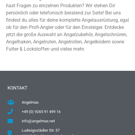
hast Fragen zu einzelnen Produkten? Wir stehen Dir
persönlich oder telefonisch beratend zur Seite! Bei uns
findest du alles für deine komplette Angelausrüstung, egal
ob für den Profi-Angler oder für den Einsteiger. Entdecke
jetzt die große Auswahl an Angelzubehör, Angelschnüren,
Angelhaken, Angelruten, Angelrollen, Angelködern sowie
Futter & Lockstoffen und vieles mehr.
KONTAKT
Angelmax
+49 (0) 9265 91 499 16
info@angelmax.net
Ludwigsstädter Str. 57