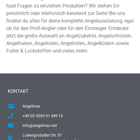
hast Fragen zu einzelnen Produkten? Wir stehen Dir
persönlich oder telefonisch beratend zur Seite! Bei uns
findest du alles für deine komplette Angelausrüstung, egal
ob für den Profi-Angler oder für den Einsteiger. Entdecke
jetzt die große Auswahl an Angelzubehör, Angelschnüren,
Angelhaken, Angelruten, Angelrollen, Angelködern sowie
Futter & Lockstoffen und vieles mehr.
KONTAKT
Angelmax
+49 (0) 9265 91 499 16
info@angelmax.net
Ludwigsstädter Str. 57