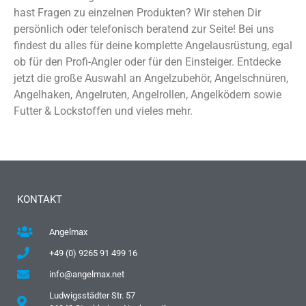
hast Fragen zu einzelnen Produkten? Wir stehen Dir
persönlich oder telefonisch beratend zur Seite! Bei uns
findest du alles für deine komplette Angelausrüstung, egal
ob für den Profi-Angler oder für den Einsteiger. Entdecke
jetzt die große Auswahl an Angelzubehör, Angelschnüren,
Angelhaken, Angelruten, Angelrollen, Angelködern sowie
Futter & Lockstoffen und vieles mehr.
KONTAKT
Angelmax
+49 (0) 9265 91 499 16
info@angelmax.net
Ludwigsstädter Str. 57