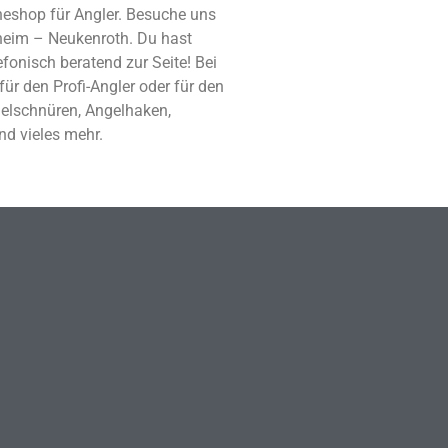
neshop für Angler. Besuche uns
kheim – Neukenroth. Du hast
fonisch beratend zur Seite! Bei
für den Profi-Angler oder für den
gelschnüren, Angelhaken,
nd vieles mehr.