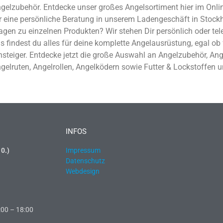
gelzubehör. Entdecke unser großes Angelsortiment hier im Onli
r eine persönliche Beratung in unserem Ladengeschäft in Stoc
agen zu einzelnen Produkten? Wir stehen Dir persönlich oder tele
s findest du alles für deine komplette Angelausrüstung, egal ob 
nsteiger. Entdecke jetzt die große Auswahl an Angelzubehör, An
gelruten, Angelrollen, Angelködern sowie Futter & Lockstoffen u
INFOS
0.)
Impressum
Datenschutz
Webdesign
:00 – 18:00