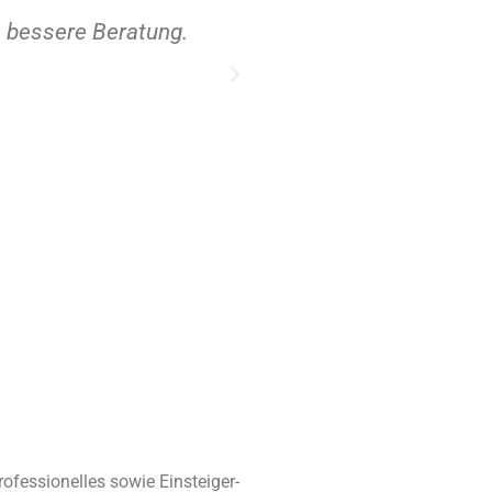
h bessere Beratung.
Für mich als Angel-Ein
ofessionelles sowie Einsteiger-