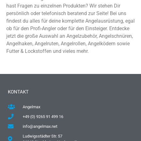
hast Fragen zu einzelnen Produkten? Wir stehen Dir
persönlich oder telefonisch beratend zur Seite! Bei uns
findest du alles für deine komplette Angelausrüstung, egal
ob für den Profi-Angler oder für den Einsteiger. Entdecke
jetzt die große Auswahl an Angelzubehör, Angelschnüren,
Angelhaken, Angelruten, Angelrollen, Angelködern sowie
Futter & Lockstoffen und vieles mehr.
KONTAKT
Angelmax
+49 (0) 9265 91 499 16
info@angelmax.net
Ludwigsstädter Str. 57