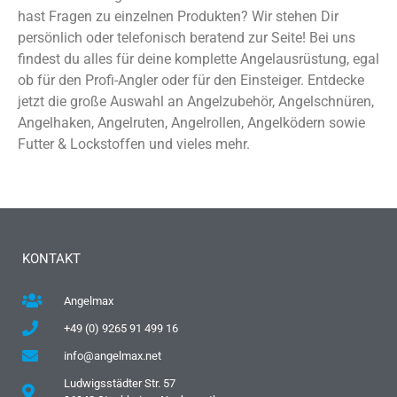
hast Fragen zu einzelnen Produkten? Wir stehen Dir
persönlich oder telefonisch beratend zur Seite! Bei uns
findest du alles für deine komplette Angelausrüstung, egal
ob für den Profi-Angler oder für den Einsteiger. Entdecke
jetzt die große Auswahl an Angelzubehör, Angelschnüren,
Angelhaken, Angelruten, Angelrollen, Angelködern sowie
Futter & Lockstoffen und vieles mehr.
KONTAKT
Angelmax
+49 (0) 9265 91 499 16
info@angelmax.net
Ludwigsstädter Str. 57