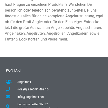
hast Fragen zu einzelnen Produkten? Wir stehen Dir
persönlich oder telefonisch beratend zur Seite! Bei uns
findest du alles für deine komplette Angelausrüstung, egal
ob für den Profi-Angler oder für den Einsteiger. Entdecke
jetzt die große Auswahl an Angelzubehör, Angelschnüren,
Angelhaken, Angelruten, Angelrollen, Angelködern sowie
Futter & Lockstoffen und vieles mehr.
KONTAKT
Angelmax
+49 (0) 9265 91 499 16
info@angelmax.net
Ludwigsstädter Str. 57