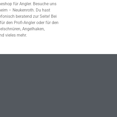
neshop für Angler. Besuche uns
kheim – Neukenroth. Du hast
fonisch beratend zur Seite! Bei
für den Profi-Angler oder für den
gelschnüren, Angelhaken,
nd vieles mehr.