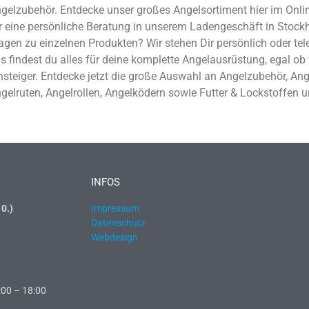
gelzubehör. Entdecke unser großes Angelsortiment hier im Onli
r eine persönliche Beratung in unserem Ladengeschäft in Stoc
agen zu einzelnen Produkten? Wir stehen Dir persönlich oder tele
s findest du alles für deine komplette Angelausrüstung, egal ob 
nsteiger. Entdecke jetzt die große Auswahl an Angelzubehör, An
gelruten, Angelrollen, Angelködern sowie Futter & Lockstoffen u
INFOS
0.)
Impressum
Datenschutz
Webdesign
:00 – 18:00