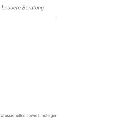
h bessere Beratung.
Für mich als Angel-Ein
ofessionelles sowie Einsteiger-