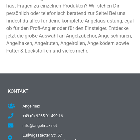
hast Fragen zu einzelnen Produkten? Wir stehen Dir
persönlich oder telefonisch beratend zur Seite! Bei uns
findest du alles für deine komplette Angelausrüstung, egal
ob für den Profi-Angler oder für den Einsteiger. Entdecke
jetzt die große Auswahl an Angelzubehör, Angelschnüren,
Angelhaken, Angelruten, Angelrollen, Angelködern sowie
Futter & Lockstoffen und vieles mehr.
KONTAKT
Angelmax
+49 (0) 9265 91 499 16
info@angelmax.net
Ludwigsstädter Str. 57